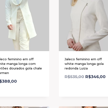
leco feminino em off
Jaleco feminino em off
hite manga longa com
white manga longa gola
tões dourados gola chale
redonda Luiza
armen
R$
535,00
R$
346,00
$
388,00