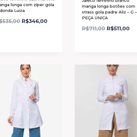
Jaleco feminino branco
nga longa com zíper gola
manga longa botões com
donda Luiza
strass gola padre Aliz – G –
PEÇA ÚNICA
$
535,00
R$
346,00
R$
711,00
R$
511,00