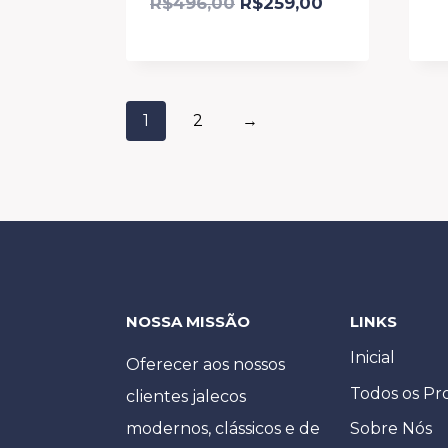
R$
496,00
R$
259,00
1
2
→
NOSSA MISSÃO
LINKS
Inicial
Oferecer aos nossos
Todos os Pr
clientes jalecos
Sobre Nós
modernos, clássicos e de