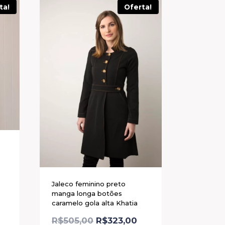
ta!
Oferta!
Jaleco feminino preto
manga longa botões
caramelo gola alta Khatia
R$
505,00
R$
323,00