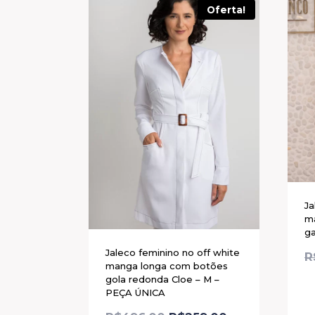
Oferta!
Ja
m
ga
Jaleco feminino no off white
R
manga longa com botões
gola redonda Cloe – M –
PEÇA ÚNICA