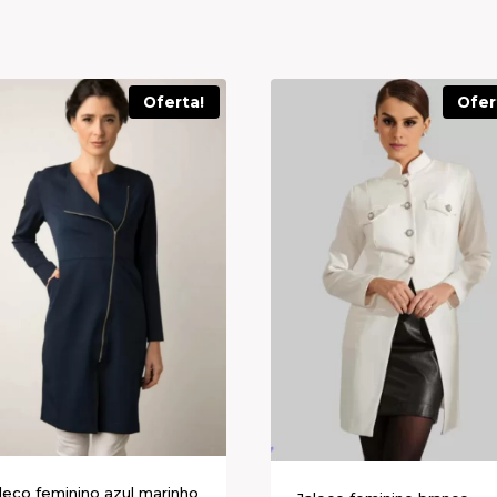
Oferta!
Ofer
leco feminino azul marinho