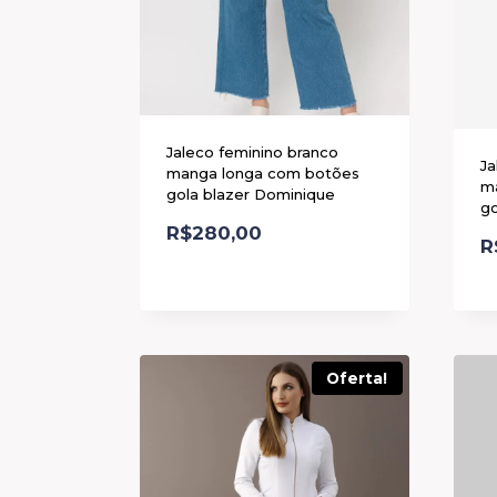
Jaleco feminino branco
Ja
manga longa com botões
m
gola blazer Dominique
go
R$
280,00
R
Oferta!