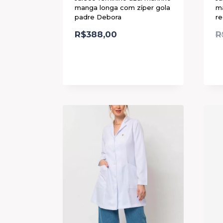
manga longa com zíper gola
ma
padre Debora
re
R$
388,00
R