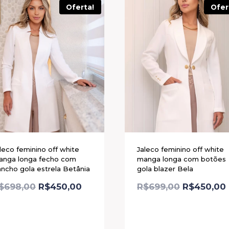
Oferta!
Ofer
leco feminino off white
Jaleco feminino off white
anga longa fecho com
manga longa com botões
ncho gola estrela Betânia
gola blazer Bela
$
698,00
R$
450,00
R$
699,00
R$
450,00