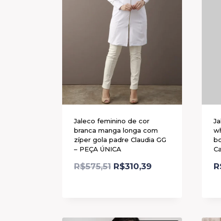
Jaleco feminino de cor
Ja
branca manga longa com
w
zíper gola padre Claudia GG
bo
– PEÇA ÚNICA
C
R$
575,51
R$
310,39
R