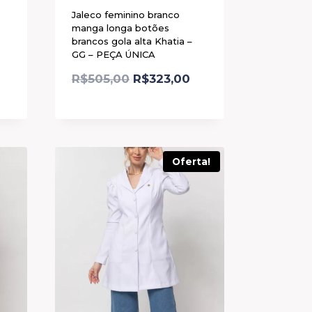
Jaleco feminino branco
manga longa botões
brancos gola alta Khatia –
GG – PEÇA ÚNICA
R$
505,00
R$
323,00
Oferta!