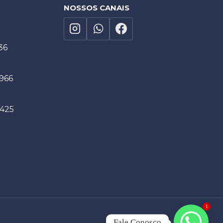
NOSSOS CANAIS
36
1966
9425
1
Fale Conosco