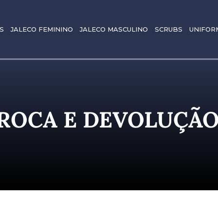
S
JALECO FEMININO
JALECO MASCULINO
SCRUBS
UNIFOR
TROCA E DEVOLUÇÃ