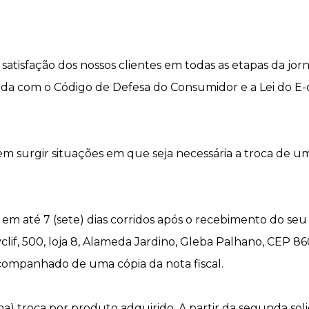
satisfação dos nossos clientes em todas as etapas da jor
nhada com o Código de Defesa do Consumidor e a Lei do 
surgir situações em que seja necessária a troca de um p
a em até 7 (sete) dias corridos após o recebimento do s
Wyclif, 500, loja 8, Alameda Jardino, Gleba Palhano, CEP 8
 acompanhado de uma cópia da nota fiscal.
a) troca por produto adquirido. A partir da segunda soli