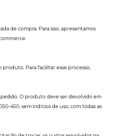
nada de compra. Para isso, apresentamos
E-commerce.
roduto. Para facilitar esse processo,
eu pedido. O produto deve ser devolvido em
6050-450, sem indícios de uso, com todas as
citação de trocas, os custos envolvidos na