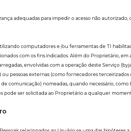
rança adequadas para impedir o acesso não autorizado, 
ilizando computadores e /ou ferramentas de TI habilit
cionados com os fins indicados. Além do Proprietário, em
arregadas, envolvidas com a operação deste Serviço (byja
) ou pessoas externas (como fornecedores terceirizados d
s de comunicação) nomeadas, quando necessário, como 
rtes pode ser solicitada ao Proprietário a qualquer momen
NTO
essoais relacionados ao Usuário se uma das hipóteses a s