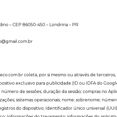
rdino – CEP 86050-450 – Londrina – PR
eco@gmail.com.br
eco.com.br coleta, por si mesmo ou através de terceiros, 
ispositivo exclusivo para publicidade (ID ou IDFA do Goo
; número de sessões; duração da sessão; compras no Aplica
ializações; sistemas operacionais; nome; sobrenome; núme
egistros do dispositivo; Identificador único universal (UU
ço; Informações do travamento; informações do aplicativo