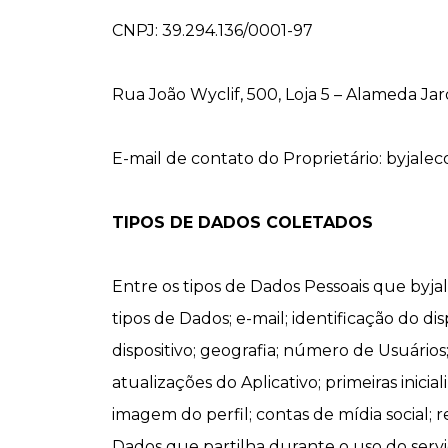
CNPJ: 39.294.136/0001-97
Rua João Wyclif, 500, Loja 5 – Alameda Ja
E-mail de contato do Proprietário: byjal
TIPOS DE DADOS COLETADOS
Entre os tipos de Dados Pessoais que byjal
tipos de Dados; e-mail; identificação do d
dispositivo; geografia; número de Usuários
atualizações do Aplicativo; primeiras inic
imagem do perfil; contas de mídia social; r
Dados que partilha durante o uso do servi