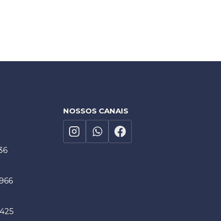
NOSSOS CANAIS
36
1966
9425