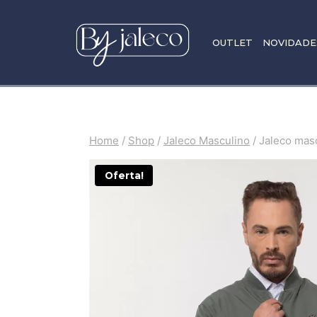
OUTLET
NOVIDADE
Home
/
Shop
/
Jaleco Masculino
/
Jaleco mas
Oferta!