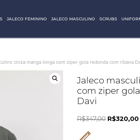
S
JALECO FEMININO
JALECO MASCULINO
SCRUBS
UNIFOR
culino cinza manga longa com ziper gola redonda com ribana D
Jaleco mascul
com ziper gol
Davi
R$
347,00
R$
320,00