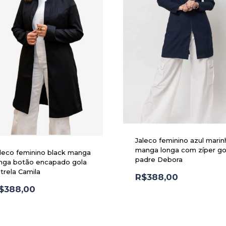
Jaleco feminino azul mari
manga longa com zíper go
leco feminino black manga
padre Debora
nga botão encapado gola
trela Camila
R$
388,00
$
388,00