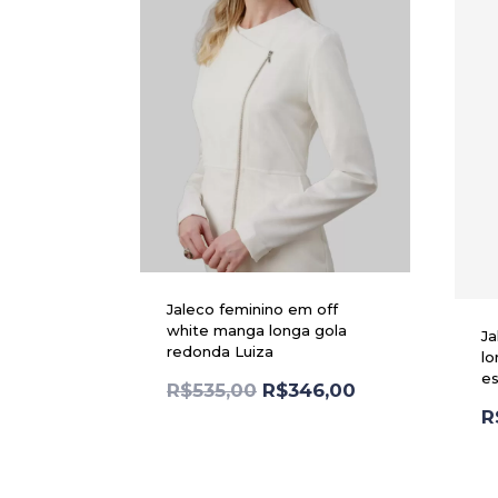
Jaleco feminino em off
white manga longa gola
Ja
redonda Luiza
lo
es
R$
535,00
R$
346,00
R