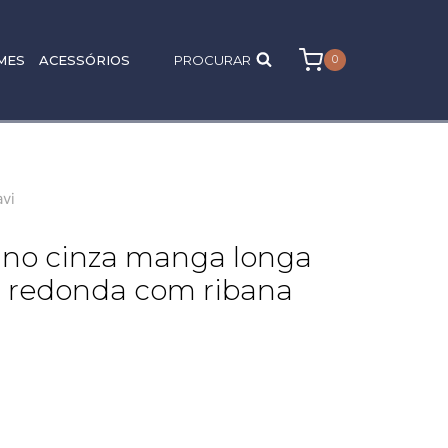
MES
ACESSÓRIOS
PROCURAR
0
avi
ino cinza manga longa
a redonda com ribana