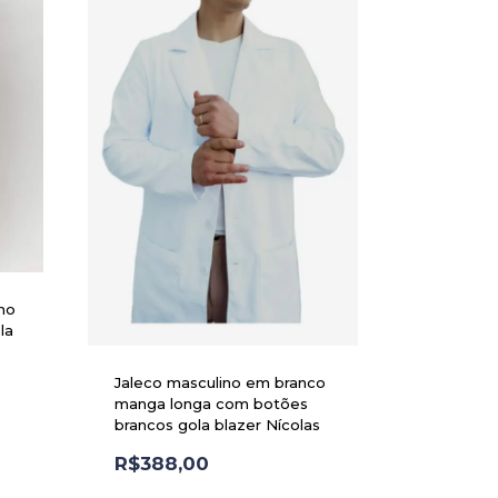
nho
la
Jaleco masculino em branco
manga longa com botões
brancos gola blazer Nícolas
R$
388,00