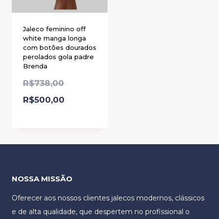
Jaleco feminino off
white manga longa
com botões dourados
perolados gola padre
Brenda
R$
738,00
R$
500,00
NOSSA MISSÃO
Oferecer aos nossos clientes jalecos modernos, clássicos
e de alta qualidade, que despertem no profissional o