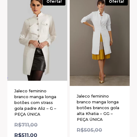
Oferta!
Oferta!
Jaleco feminino
Jaleco feminino
branco manga longa
branco manga longa
botões com strass
botões brancos gola
gola padre Aliz – G –
alta Khatia – GG –
PEÇA ÚNICA
PEÇA ÚNICA
R$
711,00
R$
505,00
R$
511,00