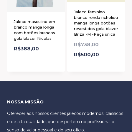
Jaleco feminino
branco renda richelieu
Jaleco masculino em
manga longa botões
branco manga longa
revestidos gola blazer
com botões brancos
Briza -M -Peça única
gola blazer Nícolas
R$
738,00
R$
388,00
R$
500,00
NOSSA MISSÃO
Oferecer aos nossos clientes jalecos modernos, clássicos
e de alta qualidade, que despertem no profissional o
senso de valor pessoal e do seu ofício.