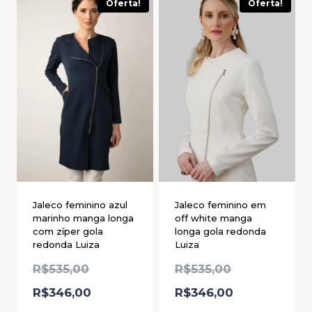
Oferta!
Oferta!
Jaleco feminino azul
Jaleco feminino em
marinho manga longa
off white manga
com zíper gola
longa gola redonda
redonda Luiza
Luiza
R$
535,00
R$
535,00
R$
346,00
R$
346,00