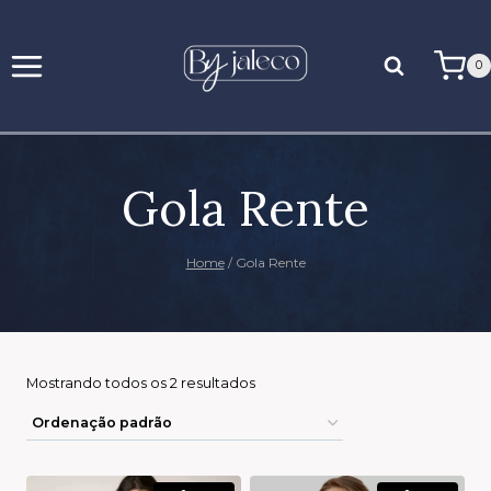
0
Gola Rente
Home
/
Gola Rente
Mostrando todos os 2 resultados